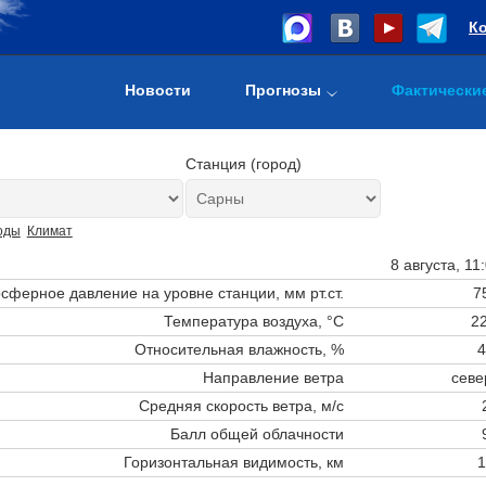
К
Новости
Прогнозы
Фактически
Станция (город)
оды
Климат
8 августа, 11
сферное давление на уровне станции,
мм рт.ст.
7
Температура воздуха, °C
22
Относительная влажность, %
4
Направление ветра
севе
Средняя скорость ветра, м/с
Балл общей облачности
Горизонтальная видимость, км
1