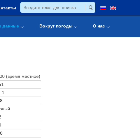
онтакты
е данные
Вокруг погоды
О нас
:00 (время местное)
51
.1
8
рный
2
9
0