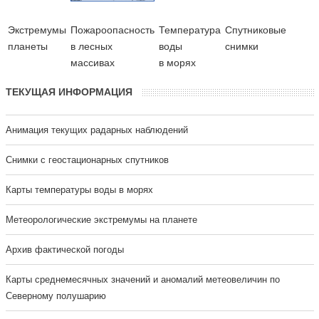
Экстремумы
Пожароопасность
Температура
Cпутниковые
планеты
в лесных
воды
снимки
массивах
в морях
ТЕКУЩАЯ ИНФОРМАЦИЯ
Анимация текущих радарных наблюдений
Cнимки с геостационарных спутников
Карты температуры воды в морях
Метеорологические экстремумы на планете
Архив фактической погоды
Карты среднемесячных значений и аномалий метеовеличин по
Северному полушарию