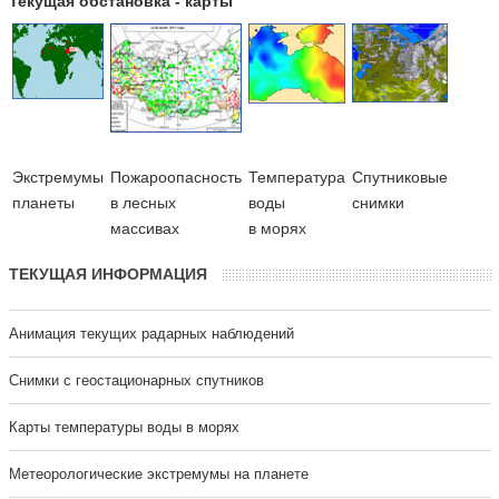
Текущая обстановка - карты
Экстремумы
Пожароопасность
Температура
Cпутниковые
планеты
в лесных
воды
снимки
массивах
в морях
ТЕКУЩАЯ ИНФОРМАЦИЯ
Анимация текущих радарных наблюдений
Cнимки с геостационарных спутников
Карты температуры воды в морях
Метеорологические экстремумы на планете