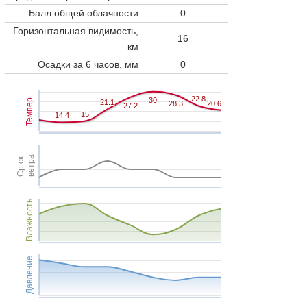
Балл общей облачности
0
Горизонтальная видимость,
16
км
Осадки за 6 часов, мм
0
22.8
22.8
Темпер.
30
30
21.1
21.1
28.3
28.3
20.6
20.6
27.2
27.2
15
15
14.4
14.4
Ср.ск.
ветра
Влажность
Давление