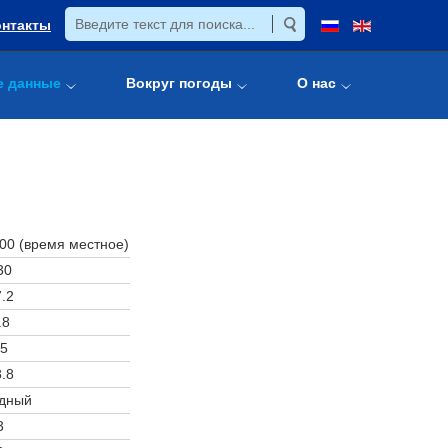
онтакты
е данные
Вокруг погоды
О нас
:00 (время местное)
30
.2
.8
5
.8
дный
3