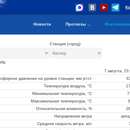
К
Новости
Прогнозы
Фактически
Станция (город)
оды
7 августа, 23
сферное давление на уровне станции,
мм рт.ст.
6
Температура воздуха, °C
17
Минимальная температура, °C
7
Максимальная температура, °C
3
Относительная влажность, %
28
Направление ветра
запа
Средняя скорость ветра, м/с