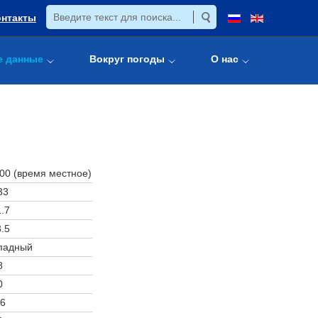
онтакты
е данные
Вокруг погоды
О нас
:00 (время местное)
33
.7
.5
падный
8
0
6