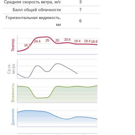
Средняя скорость ветра, м/с
3
Балл общей облачности
7
Горизонтальная видимость,
6
км
20.6
20.6
Темпер.
25
25
20
20
19.4
19.4
19.4
19.4
24.4
24.4
18.9
18.9
16.1
16.1
Ср.ск.
ветра
Влажность
Давление