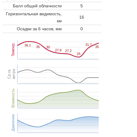
Балл общей облачности
5
Горизонтальная видимость,
16
км
Осадки за 6 часов, мм
0
Темпер.
31.7
31.7
36.1
36.1
35
35
35
35
30
30
27.8
27.8
27.2
27.2
25
25
Ср.ск.
ветра
Влажность
Давление