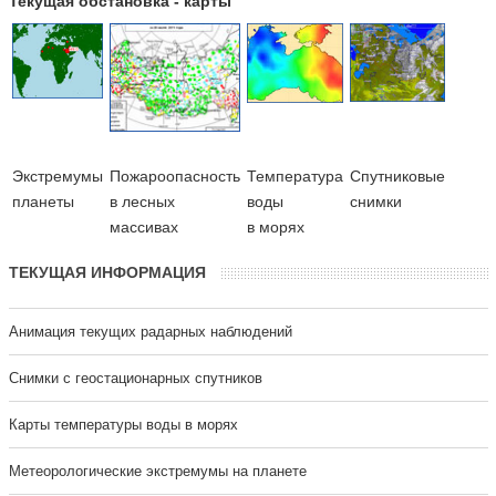
Текущая обстановка - карты
Экстремумы
Пожароопасность
Температура
Cпутниковые
планеты
в лесных
воды
снимки
массивах
в морях
ТЕКУЩАЯ ИНФОРМАЦИЯ
Анимация текущих радарных наблюдений
Cнимки с геостационарных спутников
Карты температуры воды в морях
Метеорологические экстремумы на планете