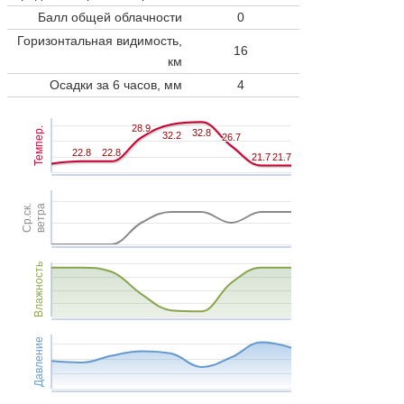
Балл общей облачности
0
Горизонтальная видимость,
16
км
Осадки за 6 часов, мм
4
28.9
28.9
Темпер.
32.8
32.8
32.2
32.2
26.7
26.7
22.8
22.8
22.8
22.8
21.7
21.7
21.7
21.7
Ср.ск.
ветра
Влажность
Давление