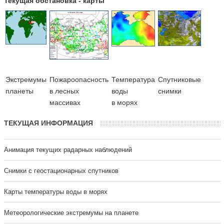
Текущая обстановка - карты
Экстремумы
Пожароопасность
Температура
Cпутниковые
планеты
в лесных
воды
снимки
массивах
в морях
ТЕКУЩАЯ ИНФОРМАЦИЯ
Анимация текущих радарных наблюдений
Cнимки с геостационарных спутников
Карты температуры воды в морях
Метеорологические экстремумы на планете