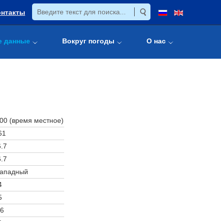
онтакты
е данные
Вокруг погоды
О нас
:00 (время местное)
61
.7
.7
западный
4
5
6