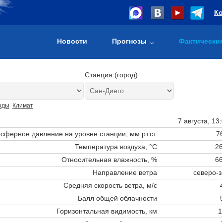
К
Новости
Прогнозы
Фактически
Станция (город)
оды
Климат
7 августа, 13
сферное давление на уровне станции,
мм рт.ст.
7
Температура воздуха, °C
26
Относительная влажность, %
66
Направление ветра
северо-
Средняя скорость ветра, м/с
Балл общей облачности
Горизонтальная видимость, км
1