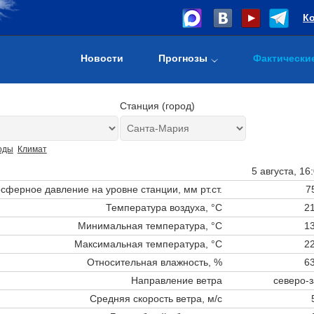
К
Новости
Прогнозы
Фактически
Станция (город)
оды
Климат
5 августа, 16
сферное давление на уровне станции,
мм рт.ст.
7
Температура воздуха, °C
21
Минимальная температура, °C
13
Максимальная температура, °C
22
Относительная влажность, %
63
Направление ветра
северо-
Средняя скорость ветра, м/с