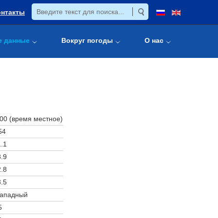
онтакты
е данные
Вокруг погоды
О нас
:00 (время местное)
54
.1
.9
.8
.5
западный
5