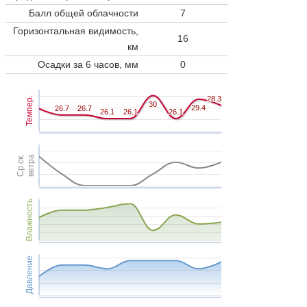
Балл общей облачности
7
Горизонтальная видимость,
16
км
Осадки за 6 часов, мм
0
28.3
28.3
Темпер.
30
30
29.4
29.4
26.7
26.7
26.7
26.7
26.1
26.1
26.1
26.1
26.1
26.1
Ср.ск.
ветра
Влажность
Давление