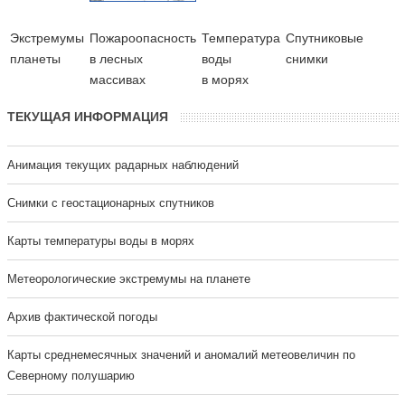
Экстремумы
Пожароопасность
Температура
Cпутниковые
планеты
в лесных
воды
снимки
массивах
в морях
ТЕКУЩАЯ ИНФОРМАЦИЯ
Анимация текущих радарных наблюдений
Cнимки с геостационарных спутников
Карты температуры воды в морях
Метеорологические экстремумы на планете
Архив фактической погоды
Карты среднемесячных значений и аномалий метеовеличин по
Северному полушарию