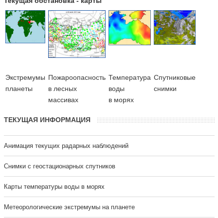
Текущая обстановка - карты
Экстремумы
Пожароопасность
Температура
Cпутниковые
планеты
в лесных
воды
снимки
массивах
в морях
ТЕКУЩАЯ ИНФОРМАЦИЯ
Анимация текущих радарных наблюдений
Cнимки с геостационарных спутников
Карты температуры воды в морях
Метеорологические экстремумы на планете