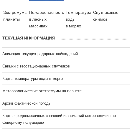
Экстремумы
Пожароопасность
Температура
Cпутниковые
планеты
в лесных
воды
снимки
массивах
в морях
ТЕКУЩАЯ ИНФОРМАЦИЯ
Анимация текущих радарных наблюдений
Cнимки с геостационарных спутников
Карты температуры воды в морях
Метеорологические экстремумы на планете
Архив фактической погоды
Карты среднемесячных значений и аномалий метеовеличин по
Северному полушарию