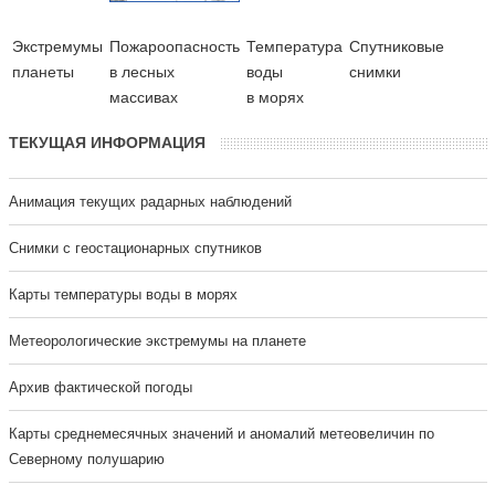
Экстремумы
Пожароопасность
Температура
Cпутниковые
планеты
в лесных
воды
снимки
массивах
в морях
ТЕКУЩАЯ ИНФОРМАЦИЯ
Анимация текущих радарных наблюдений
Cнимки с геостационарных спутников
Карты температуры воды в морях
Метеорологические экстремумы на планете
Архив фактической погоды
Карты среднемесячных значений и аномалий метеовеличин по
Северному полушарию