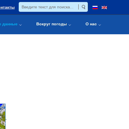
онтакты
е данные
Вокруг погоды
О нас