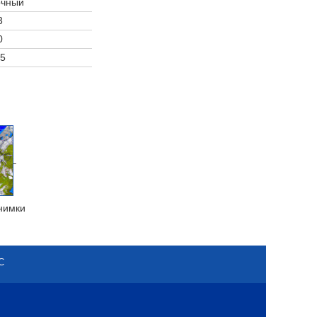
очный
3
0
5
нимки
С