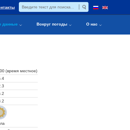
онтакты
е данные
Вокруг погоды
О нас
:00 (время местное)
.4
.3
.2
.2
ла