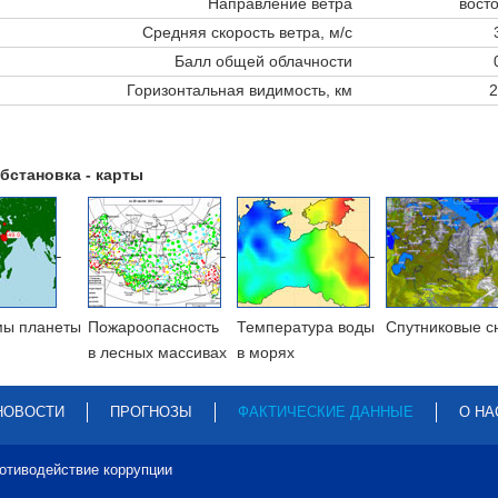
Направление ветра
вост
Средняя скорость ветра, м/с
Балл общей облачности
Горизонтальная видимость, км
2
бстановка - карты
мы планеты
Пожароопасность
Температура воды
Cпутниковые с
в лесных массивах
в морях
НОВОСТИ
ПРОГНОЗЫ
ФАКТИЧЕСКИЕ ДАННЫЕ
О НА
отиводействие коррупции