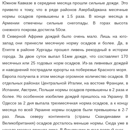
Южном Кавказе в середине месяца прошли сильные дожди. Это
привело к тому, что в ряде районов Азербайджана месячные
нормы осадков превышены в 1.5 раза. В конце месяца в
Армении отмечены сильные снегопады. В горах высота
снежного покрова достигла 50см.
В Северной Африке дождей было очень мало. Лишь на юго-
запад они принесли месячную норму осадков и более. Да, в
Египте в районе Хургады прошел ливень рекордный в истории
города. За двое суток выпал 51мм дождя, что составляет 170
месячных или 25 годовых норм осадков. Из-за ливневых дождей
и наводнений пострадали курорты на побережье Красного моря.
Европа получила в этом месяце огромное количество осадков. В
отдельных районах Центральной Италии, на востоке Франции, в
Испании, Австрии, Польши нормы осадков превышены в 2 раза и
более. Но особенное изобилие дождей пришлось на Украину. В
Одессе за 2 дня выпала трехмесячная норма осадков, а к концу
месяца по всей Украине нормы осадков были превышены в 2-7
раз. Лишь северу континента (страны Скандинавии и
Великобритания) осадков досталось меньше нормы. Сюда уже в
начале месяца пришла зима. В Финляндии выпал первый снег.