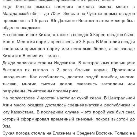
Еще больше высота снежного покрова имела место в
Магаданской обл. – до 70см. Здесь и на Чукотке нормы осадков
превышены в 1.5 раза. Юг Дальнего Востока в этом месяце был
обделен осадками.
На востоке и юге Китая, а также в соседней Корее осадков было
много. Местами нормы превышены в 3-5 раз. В Монголии осадки
составили примерно норму или несколько более, а на западе
Китая и в Японии их − мало.
Дожди заливали страны Индокитая. В центральных провинциях
Вьетнама их выпало в 2 раза больше нормы. Произошли
наводнения. Как сообщалось, десятки людей погибли, многие
тысячи, многие тысячи домов оказались затоплены или
разрушены. Уничтожены посевы риса.
На полуострове Индостан наступил сухой сезон. В Центральной
Азии много осадков досталось среднеазиатским республикам и
югу Казахстана. В последнем случае – это порой уже был снег,
который сформировал временный снежный покров высотой до
9см.
Сухая погода стояла на Ближнем и Среднем Востоке. Только на