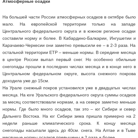
Атмосферные осадки
На большей части России атмосферных осадков в октябре было
мало. На европейской территории только на западе
Центрального федерального округа и в южном регионе осадки
составили норму и более. В Кабардино-Балкарии, Ингушетии и
Карачаево-Черкесии они заметно превысили ее – в 2-3 раза. На
остальной территории ЕТР – меньше нормы. В середине месяца
в центре России выпал первый снег. Но особенно обильные
снегопады прошли в последних числах месяца и в конце него в
Центральном федеральном округе, высота снежного покрова
доходила уже до 15см.
На Урале снежный покров установился уже в двадцатых числах
месяца. На юге Уральского федерального округа суммы осадков
за месяц соответствовали нормам, а на севере заметно меньше
нормы. Где было много осадков, так это – юг Сибири и север
Дальнего Востока. На юг Сибири зима пришла примерно на 2
недели раньше климатического срока. К концу месяца
снегопады насыпали здесь до 40см. снега. На Алтае и в Тыве
месячные нормы осадков превышены в 2 раза и более.