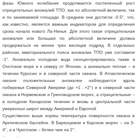
фазы Южного колебания продолжается постепенный рост
отрицательных аномалий ТПО, как по абсолютной величине, так
и по занимаемой площади. В среднем они достигли -0.5°, что,
как известно, является важным индикатором для определения
срока начала нового Ла-Нинья. Для этого такая отрицательная
аномалия или большая по абсолютной величине должна
продержаться не менее трех месяцев подряд. В отдельных
районах экваториального пояса аномалии ТПО уже составили
-1°. Аномально холодная вода сконцентрировалась также в
Охотском море и к северу от Японии, а аномально теплая – в
течении Куросио и в северной части океана. В Атлантическом
океане положительные аномалии наблюдаются вдоль
побережья Северной Америки (до +1…+2°) и в северной части
океана в Норвежском и Гренландском морях, а отрицательные –
в холодном Канарском течении и вновь в центральной части
умеренных широт между Америкой и Европой.
Существенно выше нормы температура поверхности океана в
Арктическом бассейне. В Баренцевом и Карском морях – на 3-
4°, а в Чукотском – более чем на 2°.