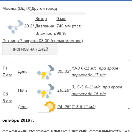
Москва (ВДНХ)
Другой город
Ветер
0
м/с
20.2°
Давление
746
мм рт.ст.
Влажность
98
%
Пятница 7 августа 03:00 (время местное)
ПРОГНОЗ НА 7 ДНЕЙ
Пт
Ю-З 6-11
м/c
, при грозе
День
30..32
°
7 авг
порывы до 17
м/c
З, C-З 6-11
м/c
, при грозе
Ночь
16..18
°
порывы до 15
м/c
Сб
8 авг
День
24..26
°
C-З 6-11
м/c
октябрь 2016 г.
ОСНОВНЫЕ ПОГОДНО-КЛИМАТИЧЕСКИЕ ОСОБЕННОСТИ НА