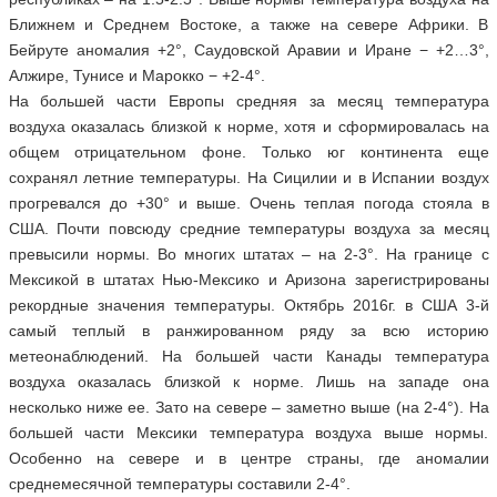
Ближнем и Среднем Востоке, а также на севере Африки. В
Бейруте аномалия +2°, Саудовской Аравии и Иране − +2…3°,
Алжире, Тунисе и Марокко − +2-4°.
На большей части Европы средняя за месяц температура
воздуха оказалась близкой к норме, хотя и сформировалась на
общем отрицательном фоне. Только юг континента еще
сохранял летние температуры. На Сицилии и в Испании воздух
прогревался до +30° и выше. Очень теплая погода стояла в
США. Почти повсюду средние температуры воздуха за месяц
превысили нормы. Во многих штатах – на 2-3°. На границе с
Мексикой в штатах Нью-Мексико и Аризона зарегистрированы
рекордные значения температуры. Октябрь 2016г. в США 3-й
самый теплый в ранжированном ряду за всю историю
метеонаблюдений. На большей части Канады температура
воздуха оказалась близкой к норме. Лишь на западе она
несколько ниже ее. Зато на севере – заметно выше (на 2-4°). На
большей части Мексики температура воздуха выше нормы.
Особенно на севере и в центре страны, где аномалии
среднемесячной температуры составили 2-4°.