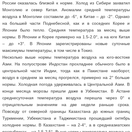
России оказалась близкой к норме. Холод из Сибири захватил
Монголию и север Китая. Аномалии средней температуры
воздуха в Монголии составили до -6°, в Китае – до -2°. Однако
на большей части Поднебесной, как и в соседних Корее и
Японии было тепло. Средняя температура за месяц выше
нормы. В Японии и Корее примерно на 1.5-2.0°, а на юге Китая
– до +3°. В Японии зарегистрированы новые суточные
максимумы температуры, в том числе в Токио.
Несколько выше нормы температура воздуха на юго-востоке
Азии. На полуострове Индостан прохладнее обычного было в
центральной части Индии, тогда как в Пакистане наоборот,
воздух в среднем за месяц прогрелся, примерно на 2° больше
нормы. Холодная погода удерживалась в Центральной Азии. В
конце месяца морозы пришли даже в Узбекистан. В Астане
среднесуточная температура воздуха перешла через 0° к
отрицательным значениям на две недели раньше срока.
Повсюду от северной границы Казахстана до южных границ
Туркмении, Узбекистана и Таджикистана прошедший октябрь
холоднее нормы. В Казахстане – на 2-4°, а в среднеазиатских
республиках – на 1.5-2.5°. Выше нормы температура воздуха на