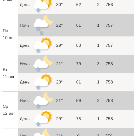
День
30°
62
2
756
Ночь
22°
81
1
757
Пн
10 авг
День
29°
83
1
757
Ночь
21°
79
3
758
Вт
11 авг
День
29°
61
1
758
Ночь
21°
59
2
758
Ср
12 авг
День
29°
75
1
758
Ночь
21°
0
2
759