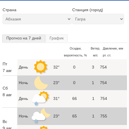
Страна
Станция (город)
Прогноз на 7 дней
График
Осадки,
Ветер,
Давление, мм
вероятность, %
м/с
рт. ст.
Пт
День
32°
0
3
754
7 авг
Ночь
23°
0
1
754
Сб
8 авг
День
31°
66
1
754
Ночь
23°
65
1
755
Вс
9 авг