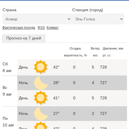
Страна
Станция (город)
Фактическая погода
RSS
Климат
Прогноз на 7 дней
Осадки,
Ветер,
Давление, мм
вероятность, %
м/с
рт. ст.
Сб
День
42°
0
5
728
8 авг
Ночь
28°
0
4
727
Вс
9 авг
День
41°
0
5
728
Ночь
27°
0
2
727
Пн
10 авг
День
42°
0
4
728