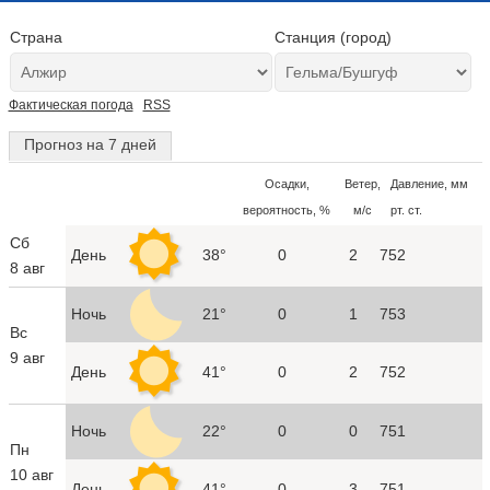
Страна
Станция (город)
Фактическая погода
RSS
Прогноз на 7 дней
Осадки,
Ветер,
Давление, мм
вероятность, %
м/с
рт. ст.
Сб
День
38°
0
2
752
8 авг
Ночь
21°
0
1
753
Вс
9 авг
День
41°
0
2
752
Ночь
22°
0
0
751
Пн
10 авг
День
41°
0
3
751