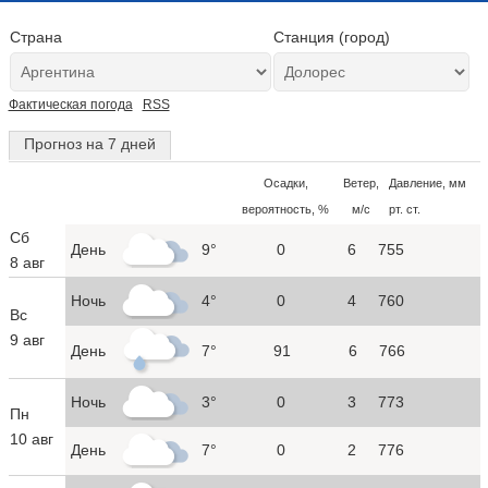
Страна
Станция (город)
Фактическая погода
RSS
Прогноз на 7 дней
Осадки,
Ветер,
Давление, мм
вероятность, %
м/с
рт. ст.
Сб
День
9°
0
6
755
8 авг
Ночь
4°
0
4
760
Вс
9 авг
День
7°
91
6
766
Ночь
3°
0
3
773
Пн
10 авг
День
7°
0
2
776