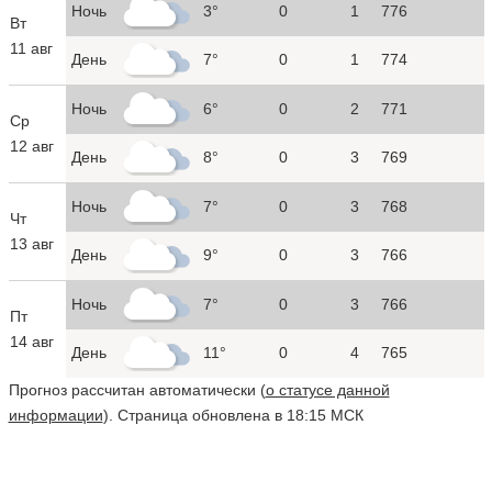
Ночь
3°
0
1
776
Вт
11 авг
День
7°
0
1
774
Ночь
6°
0
2
771
Ср
12 авг
День
8°
0
3
769
Ночь
7°
0
3
768
Чт
13 авг
День
9°
0
3
766
Ночь
7°
0
3
766
Пт
14 авг
День
11°
0
4
765
Прогноз рассчитан автоматически (
о статусе данной
информации
). Страница обновлена в 18:15 МСК