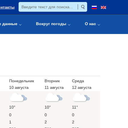
онтакты
е данные
Вокруг погоды
О нас
Понедельник
Вторник
Среда
10 августа
11 августа
12 августа
10°
10°
11°
0
0
0
1
2
2