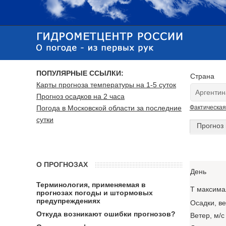
ПОПУЛЯРНЫЕ ССЫЛКИ:
Страна
Карты прогноза температуры на 1-5 суток
Прогноз осадков на 2 часа
Погода в Московской области за последние
Фактическая
сутки
Прогноз 
О ПРОГНОЗАХ
День
Терминология, применяемая в
T максима
прогнозах погоды и штормовых
предупреждениях
Осадки, в
Откуда возникают ошибки прогнозов?
Ветер, м/с