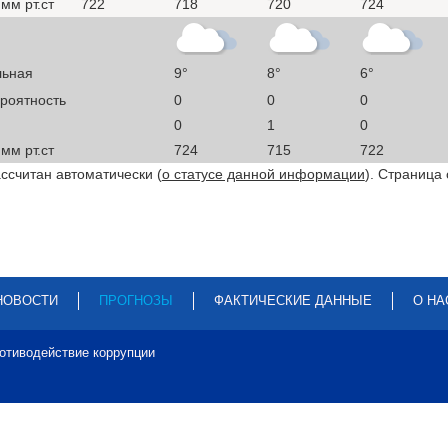
мм рт.ст
722
718
720
724
льная
9°
8°
6°
ероятность
0
0
0
0
1
0
мм рт.ст
724
715
722
ссчитан автоматически (
о статусе данной информации
). Страница
НОВОСТИ
ПРОГНОЗЫ
ФАКТИЧЕСКИЕ ДАННЫЕ
О НА
отиводействие коррупции