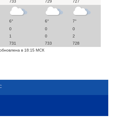
733
729
727
6°
6°
7°
0
0
0
1
0
2
731
733
728
 обновлена в 18:15 МСК
С