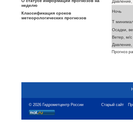
О статусе информации прогнозов на
Давление, 
неделю
Ночь
Классификация сроков
метеорологических прогнозов
T минима
Осадки, в
Ветер, м/с
Давление, 
Прогноз ра
© 2026 Гидрометцентр России
Старый сайт
Пр