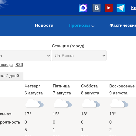
К
Новости
Прогнозы
Фактически
Станция (город)
 погода
RSS
на 7 дней
Четверг
Пятница
Суббота
Воскресенье
6 августа
7 августа
8 августа
9 августа
льная
17°
15°
13°
13°
ероятность
0
0
0
0
5
1
1
2