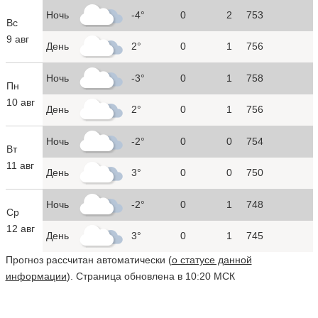
Ночь
-4°
0
2
753
Вс
9 авг
День
2°
0
1
756
Ночь
-3°
0
1
758
Пн
10 авг
День
2°
0
1
756
Ночь
-2°
0
0
754
Вт
11 авг
День
3°
0
0
750
Ночь
-2°
0
1
748
Ср
12 авг
День
3°
0
1
745
Прогноз рассчитан автоматически (
о статусе данной
информации
). Страница обновлена в 10:20 МСК