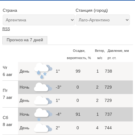
Страна
Станция (город)
RSS
Прогноз на 7 дней
Осадки,
Ветер,
Давление, мм
вероятность, %
м/с
рт. ст.
Чт
День
1°
99
1
738
6 авг
Ночь
-3°
0
2
729
Пт
7 авг
День
1°
0
2
729
Ночь
-4°
91
1
737
Сб
8 авг
День
2°
0
4
744