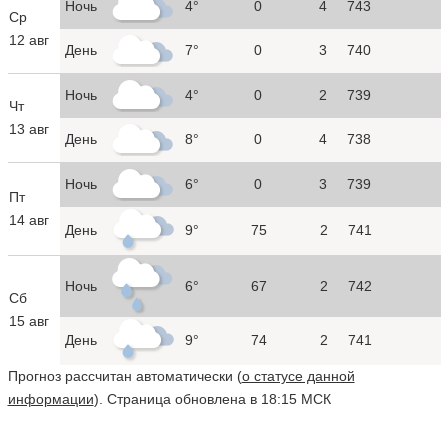
Ночь
4°
0
4
743
Ср
12 авг
День
7°
0
3
740
Ночь
4°
0
2
739
Чт
13 авг
День
8°
0
4
738
Ночь
6°
0
3
739
Пт
14 авг
День
9°
75
2
741
Ночь
6°
67
2
742
Сб
15 авг
День
9°
74
2
741
Прогноз рассчитан автоматически (
о статусе данной
информации
). Страница обновлена в 18:15 МСК