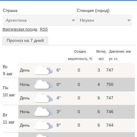
Страна
Станция (город)
Фактическая погода
RSS
Прогноз на 7 дней
Осадки,
Ветер,
Давление, мм
вероятность, %
м/с
рт. ст.
Вс
День
6°
0
3
747
9 авг
Ночь
0°
0
4
750
Пн
10 авг
День
4°
0
6
747
Ночь
3°
0
6
746
Вт
11 авг
День
8°
0
6
744