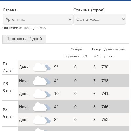
Страна
Станция (город)
Фактическая погода
RSS
Прогноз на 7 дней
Осадки,
Ветер,
Давление, мм
вероятность, %
м/с
рт. ст.
Пт
День
9°
0
3
738
7 авг
Ночь
4°
0
7
738
Сб
8 авг
День
10°
0
6
741
Ночь
4°
0
3
746
Вс
9 авг
День
8°
0
3
752