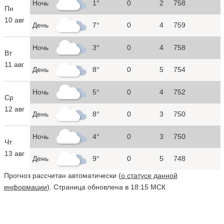
Ночь
1°
0
2
758
Пн
10 авг
День
7°
0
4
759
Ночь
3°
0
4
758
Вт
11 авг
День
8°
0
5
754
Ночь
5°
0
4
752
Ср
12 авг
День
8°
0
3
750
Ночь
4°
0
3
750
Чт
13 авг
День
9°
0
5
748
Прогноз рассчитан автоматически (
о статусе данной
информации
). Страница обновлена в 18:15 МСК