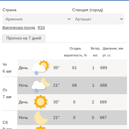
Страна
Станция (город)
Фактическая погода
RSS
Прогноз на 7 дней
Осадки,
Ветер,
Давление, мм
вероятность, %
м/с
рт. ст.
Чт
День
35°
61
1
689
6 авг
Ночь
21°
68
1
688
Пт
7 авг
День
35°
0
2
689
Ночь
21°
0
0
687
Сб
8 авг