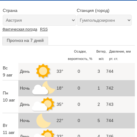
Страна
Станция (город)
Фактическая погода
RSS
Прогноз на 7 дней
Осадки,
Ветер,
Давление, мм
вероятность, %
м/с
рт. ст.
Вс
День
33°
0
3
744
9 авг
Ночь
18°
0
1
742
Пн
10 авг
День
35°
0
2
743
Ночь
22°
0
5
744
Вт
11 авг
День
33°
0
4
746