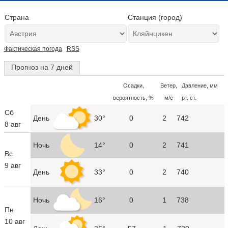
Страна
Станция (город)
Фактическая погода
RSS
Прогноз на 7 дней
Осадки,
Ветер,
Давление, мм
вероятность, %
м/с
рт. ст.
Сб
День
30°
0
2
742
8 авг
Ночь
14°
0
2
741
Вс
9 авг
День
33°
0
2
740
Ночь
16°
0
1
738
Пн
10 авг