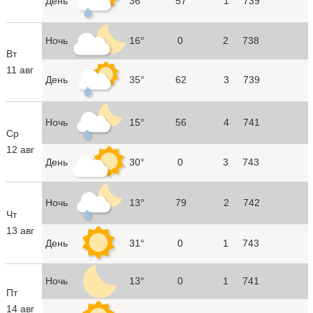
День
36°
57
1
739
Ночь
16°
0
2
738
Вт
11 авг
День
35°
62
3
739
Ночь
15°
56
4
741
Ср
12 авг
День
30°
0
3
743
Ночь
13°
79
2
742
Чт
13 авг
День
31°
0
1
743
Ночь
13°
0
1
741
Пт
14 авг