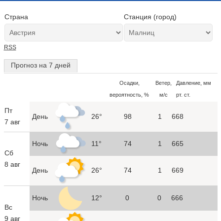
Страна
Станция (город)
RSS
Прогноз на 7 дней
Осадки,
Ветер,
Давление, мм
вероятность, %
м/с
рт. ст.
Пт
День
26°
98
1
668
7 авг
Ночь
11°
74
1
665
Сб
8 авг
День
26°
74
1
669
Ночь
12°
0
0
666
Вс
9 авг