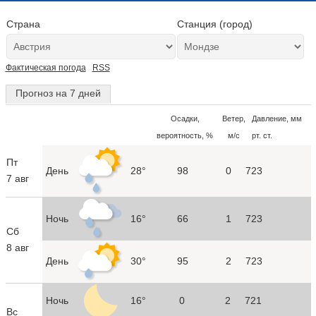
Страна
Станция (город)
Фактическая погода
RSS
Прогноз на 7 дней
Осадки,
Ветер,
Давление, мм
вероятность, %
м/с
рт. ст.
Пт
День
28°
98
0
723
7 авг
Ночь
16°
66
1
723
Сб
8 авг
День
30°
95
2
723
Ночь
16°
0
2
721
Вс