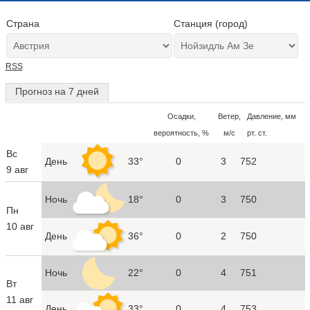
Страна
Станция (город)
RSS
Прогноз на 7 дней
Осадки,
Ветер,
Давление, мм
вероятность, %
м/с
рт. ст.
Вс
День
33°
0
3
752
9 авг
Ночь
18°
0
3
750
Пн
10 авг
День
36°
0
2
750
Ночь
22°
0
4
751
Вт
11 авг
День
33°
0
4
753