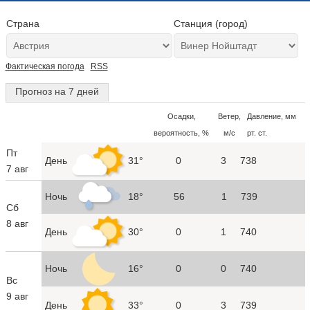
Страна
Станция (город)
Фактическая погода
RSS
Прогноз на 7 дней
Осадки,
Ветер,
Давление, мм
вероятность, %
м/с
рт. ст.
Пт
День
31°
0
3
738
7 авг
Ночь
18°
56
1
739
Сб
8 авг
День
30°
0
1
740
Ночь
16°
0
0
740
Вс
9 авг
День
33°
0
3
739