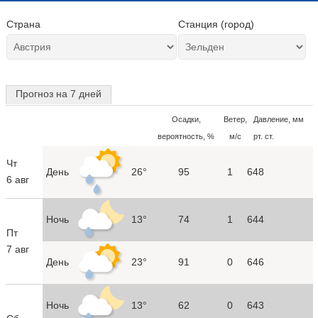
Страна
Станция (город)
Прогноз на 7 дней
Осадки,
Ветер,
Давление, мм
вероятность, %
м/с
рт. ст.
Чт
День
26°
95
1
648
6 авг
Ночь
13°
74
1
644
Пт
7 авг
День
23°
91
0
646
Ночь
13°
62
0
643