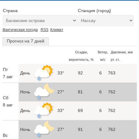
Страна
Станция (город)
Фактическая погода
RSS
Климат
Прогноз на 7 дней
Осадки,
Ветер,
Давление, мм
вероятность, %
м/с
рт. ст.
Пт
День
33°
92
6
763
7 авг
Ночь
27°
81
6
762
Сб
8 авг
День
33°
69
6
762
Ночь
27°
91
6
762
Вс