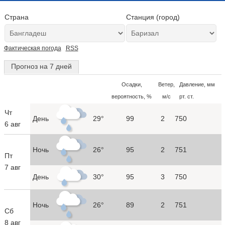
Страна
Станция (город)
Фактическая погода
RSS
Прогноз на 7 дней
Осадки,
Ветер,
Давление, мм
вероятность, %
м/с
рт. ст.
Чт
День
29°
99
2
750
6 авг
Ночь
26°
95
2
751
Пт
7 авг
День
30°
95
3
750
Ночь
26°
89
2
751
Сб
8 авг