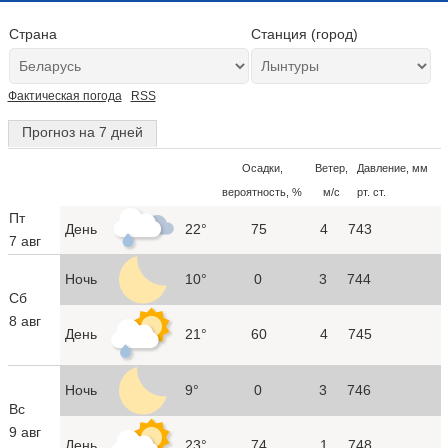
Страна
Станция (город)
Фактическая погода
RSS
Прогноз на 7 дней
Осадки,
Ветер,
Давление, мм
вероятность, %
м/с
рт. ст.
Пт
День
22°
75
4
743
7 авг
Ночь
10°
0
3
744
Сб
8 авг
День
21°
60
4
745
Ночь
9°
0
3
746
Вс
9 авг
День
23°
74
1
748