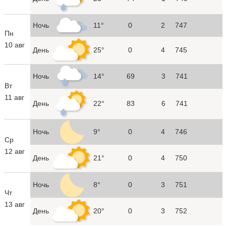
Ночь
11°
0
2
747
Пн
10 авг
День
25°
0
4
745
Ночь
14°
69
3
741
Вт
11 авг
День
22°
83
6
741
Ночь
9°
0
4
746
Ср
12 авг
День
21°
0
4
750
Ночь
8°
0
3
751
Чт
13 авг
День
20°
0
3
752