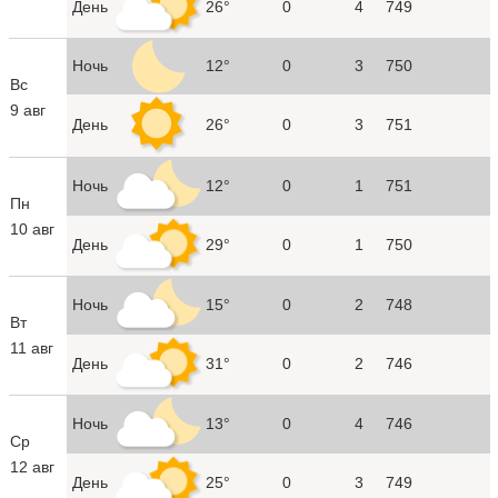
День
26°
0
4
749
Ночь
12°
0
3
750
Вс
9 авг
День
26°
0
3
751
Ночь
12°
0
1
751
Пн
10 авг
День
29°
0
1
750
Ночь
15°
0
2
748
Вт
11 авг
День
31°
0
2
746
Ночь
13°
0
4
746
Ср
12 авг
День
25°
0
3
749