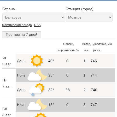
Страна
Станция (город)
Фактическая погода
RSS
Прогноз на 7 дней
Осадки,
Ветер,
Давление, мм
вероятность, %
м/с
рт. ст.
Чт
День
40°
0
1
746
6 авг
Ночь
23°
0
1
744
Пт
7 авг
День
32°
58
2
746
Ночь
15°
0
3
747
Сб
8 авг