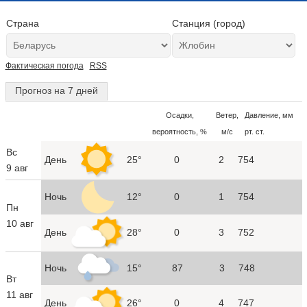
Страна
Станция (город)
Фактическая погода
RSS
Прогноз на 7 дней
Осадки,
Ветер,
Давление, мм
вероятность, %
м/с
рт. ст.
Вс
День
25°
0
2
754
9 авг
Ночь
12°
0
1
754
Пн
10 авг
День
28°
0
3
752
Ночь
15°
87
3
748
Вт
11 авг
День
26°
0
4
747