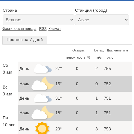
Страна
Станция (город)
Фактическая погода
RSS
Климат
Прогноз на 7 дней
Осадки,
Ветер,
Давление, мм
вероятность, %
м/с
рт. ст.
Сб
День
27°
0
2
755
8 авг
Ночь
15°
0
0
752
Вс
9 авг
День
31°
0
1
751
Ночь
18°
0
1
751
Пн
10 авг
День
29°
0
3
753