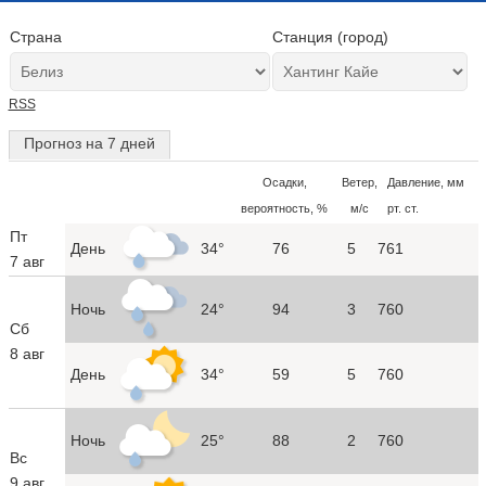
Страна
Станция (город)
RSS
Прогноз на 7 дней
Осадки,
Ветер,
Давление, мм
вероятность, %
м/с
рт. ст.
Пт
День
34°
76
5
761
7 авг
Ночь
24°
94
3
760
Сб
8 авг
День
34°
59
5
760
Ночь
25°
88
2
760
Вс
9 авг