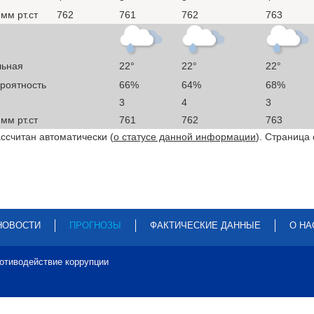
мм рт.ст
762
761
762
763
льная
22°
22°
22°
ероятность
66%
64%
68%
3
4
3
мм рт.ст
761
762
763
ссчитан автоматически (
о статусе данной информации
). Страница
НОВОСТИ
ПРОГНОЗЫ
ФАКТИЧЕСКИЕ ДАННЫЕ
О НА
отиводействие коррупции