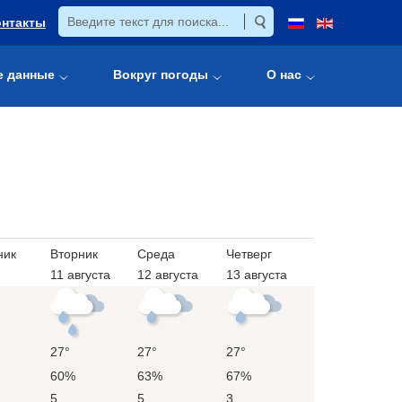
онтакты
е данные
Вокруг погоды
О нас
ник
Вторник
Среда
Четверг
11 августа
12 августа
13 августа
27°
27°
27°
60%
63%
67%
5
5
3