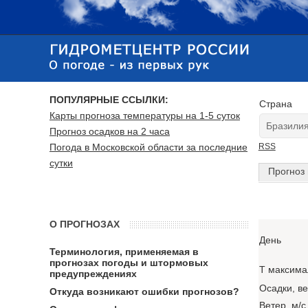
ПОПУЛЯРНЫЕ ССЫЛКИ:
Страна
Карты прогноза температуры на 1-5 суток
Прогноз осадков на 2 часа
Погода в Московской области за последние
RSS
сутки
Прогноз 
О ПРОГНОЗАХ
День
Терминология, применяемая в
прогнозах погоды и штормовых
T максима
предупреждениях
Осадки, в
Откуда возникают ошибки прогнозов?
Ветер, м/с