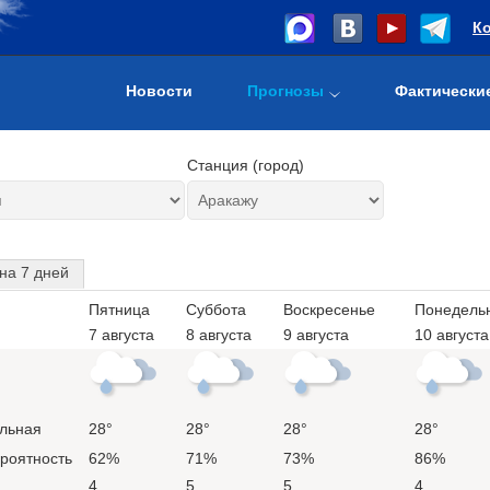
К
Новости
Прогнозы
Фактически
Станция (город)
на 7 дней
Пятница
Суббота
Воскресенье
Понедель
7 августа
8 августа
9 августа
10 августа
льная
28°
28°
28°
28°
ероятность
62%
71%
73%
86%
4
5
5
4