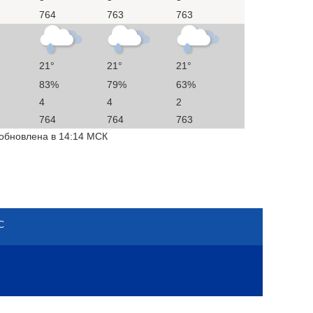
764
763
763
21°
21°
21°
83%
79%
63%
4
4
2
764
764
763
 обновлена в 14:14 МСК
С