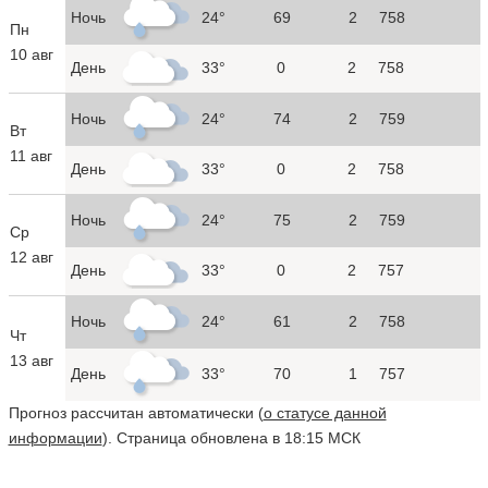
Ночь
24°
69
2
758
Пн
10 авг
День
33°
0
2
758
Ночь
24°
74
2
759
Вт
11 авг
День
33°
0
2
758
Ночь
24°
75
2
759
Ср
12 авг
День
33°
0
2
757
Ночь
24°
61
2
758
Чт
13 авг
День
33°
70
1
757
Прогноз рассчитан автоматически (
о статусе данной
информации
). Страница обновлена в 18:15 МСК