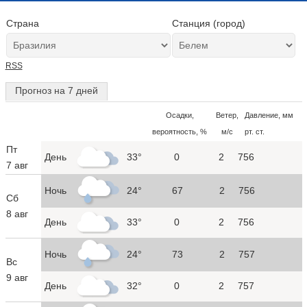
Страна
Станция (город)
RSS
Прогноз на 7 дней
Осадки,
Ветер,
Давление, мм
вероятность, %
м/с
рт. ст.
Пт
День
33°
0
2
756
7 авг
Ночь
24°
67
2
756
Сб
8 авг
День
33°
0
2
756
Ночь
24°
73
2
757
Вс
9 авг
День
32°
0
2
757