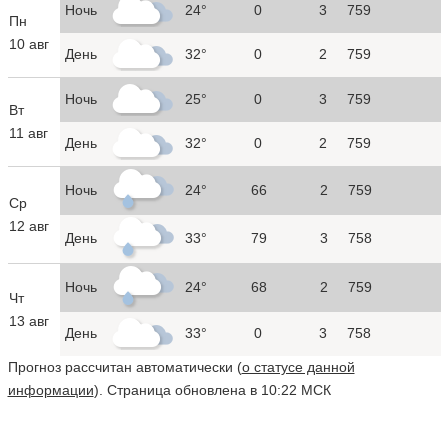
Ночь
24°
0
3
759
Пн
10 авг
День
32°
0
2
759
Ночь
25°
0
3
759
Вт
11 авг
День
32°
0
2
759
Ночь
24°
66
2
759
Ср
12 авг
День
33°
79
3
758
Ночь
24°
68
2
759
Чт
13 авг
День
33°
0
3
758
Прогноз рассчитан автоматически (
о статусе данной
информации
). Страница обновлена в 10:22 МСК