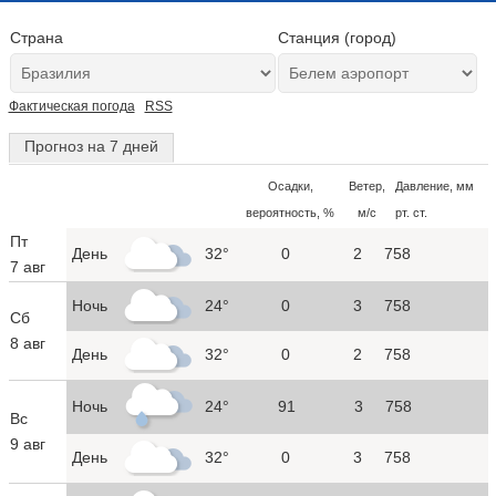
Страна
Станция (город)
Фактическая погода
RSS
Прогноз на 7 дней
Осадки,
Ветер,
Давление, мм
вероятность, %
м/с
рт. ст.
Пт
День
32°
0
2
758
7 авг
Ночь
24°
0
3
758
Сб
8 авг
День
32°
0
2
758
Ночь
24°
91
3
758
Вс
9 авг
День
32°
0
3
758