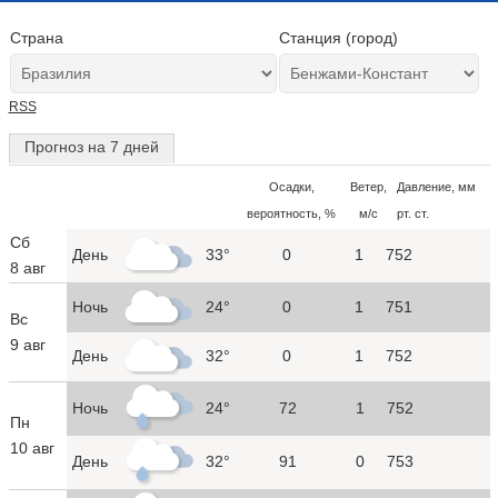
Страна
Станция (город)
RSS
Прогноз на 7 дней
Осадки,
Ветер,
Давление, мм
вероятность, %
м/с
рт. ст.
Сб
День
33°
0
1
752
8 авг
Ночь
24°
0
1
751
Вс
9 авг
День
32°
0
1
752
Ночь
24°
72
1
752
Пн
10 авг
День
32°
91
0
753