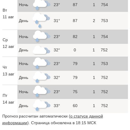
Ночь
23°
87
1
754
Вт
11 авг
День
31°
87
2
753
Ночь
23°
82
1
754
Ср
12 авг
День
32°
0
1
752
Ночь
23°
79
1
753
Чт
13 авг
День
32°
79
1
752
Ночь
23°
75
1
752
Пт
14 авг
День
33°
60
1
752
Прогноз рассчитан автоматически (
о статусе данной
информации
). Страница обновлена в 18:15 МСК