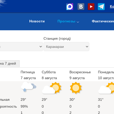
К
Новости
Прогнозы
Фактически
Станция (город)
на 7 дней
Пятница
Суббота
Воскресенье
Понедел
7 августа
8 августа
9 августа
10 август
льная
29°
29°
30°
31°
ероятность
99%
0
0
0
1
0
2
2