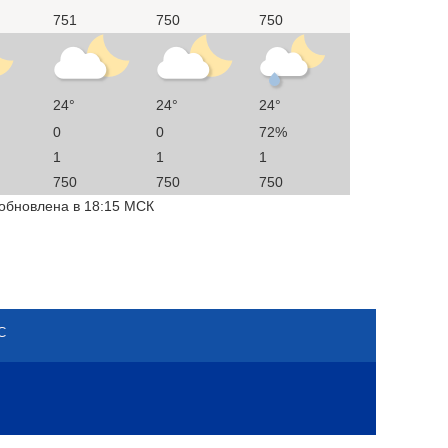
751
750
750
24°
24°
24°
0
0
72%
1
1
1
750
750
750
 обновлена в 18:15 МСК
С