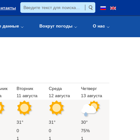
онтакты
е данные
Вокруг погоды
О нас
ьник
Вторник
Среда
Четверг
а
11 августа
12 августа
13 августа
31°
31°
30°
0
0
75%
1
1
1