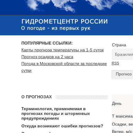
ПОПУЛЯРНЫЕ ССЫЛКИ:
Страна
Карты прогноза температуры на 1-5 суток
Прогноз осадков на 2 часа
Погода в Московской области за последние
RSS
сутки
Прогноз 
О ПРОГНОЗАХ
День
Терминология, применяемая в
прогнозах погоды и штормовых
T максима
предупреждениях
Осадки, в
Откуда возникают ошибки прогнозов?
Ветер, м/с