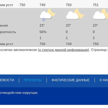
мм рт.ст
750
749
750
751
льная
23°
23°
23°
ероятность
56%
0
0
1
1
2
мм рт.ст
750
749
750
ссчитан автоматически (
о статусе данной информации
). Страница
НОВОСТИ
ПРОГНОЗЫ
ФАКТИЧЕСКИЕ ДАННЫЕ
О НА
отиводействие коррупции