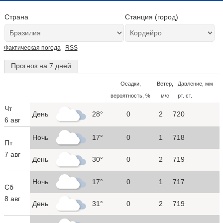
Страна
Станция (город)
Фактическая погода
RSS
Прогноз на 7 дней
Осадки,
Ветер,
Давление, мм
вероятность, %
м/с
рт. ст.
Чт
День
28°
0
2
720
6 авг
Ночь
17°
0
1
718
Пт
7 авг
День
30°
0
2
719
Ночь
17°
0
1
717
Сб
8 авг
День
31°
0
2
719