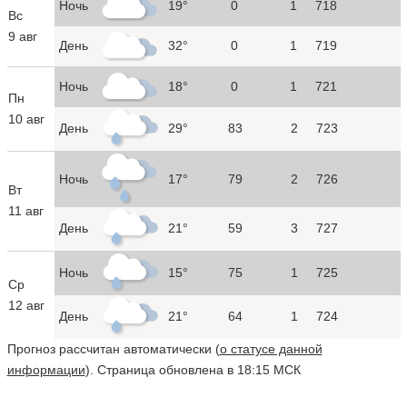
Ночь
19°
0
1
718
Вс
9 авг
День
32°
0
1
719
Ночь
18°
0
1
721
Пн
10 авг
День
29°
83
2
723
Ночь
17°
79
2
726
Вт
11 авг
День
21°
59
3
727
Ночь
15°
75
1
725
Ср
12 авг
День
21°
64
1
724
Прогноз рассчитан автоматически (
о статусе данной
информации
). Страница обновлена в 18:15 МСК